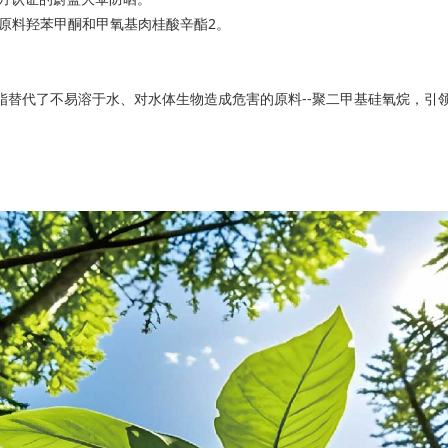
剂原料羟苯甲酮和甲氧基肉桂酸辛酯2。
油脂替代了不易溶于水、对水体生物造成危害的原料--聚二甲基硅氧烷，